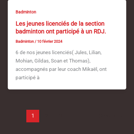
Badminton
Les jeunes licenciés de la section
badminton ont participé à un RDJ.
Badminton
/
10 février 2024
6 de nos jeunes licenciés( Jules, Lilian,
Mohian, Gildas, Soan et Thomas),
accompagnés par leur coach Mikaël, ont
participé à
1
2
3
Suivant
→